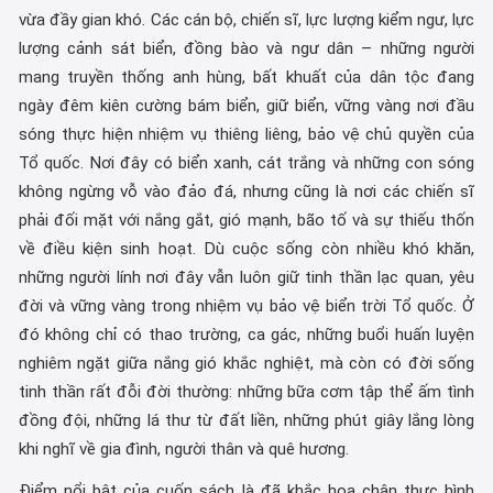
vừa đầy gian khó. Các cán bộ, chiến sĩ, lực lượng kiểm ngư, lực
lượng cảnh sát biển, đồng bào và ngư dân – những người
mang truyền thống anh hùng, bất khuất của dân tộc đang
ngày đêm kiên cường bám biển, giữ biển, vững vàng nơi đầu
sóng thực hiện nhiệm vụ thiêng liêng, bảo vệ chủ quyền của
Tổ quốc. Nơi đây có biển xanh, cát trắng và những con sóng
không ngừng vỗ vào đảo đá, nhưng cũng là nơi các chiến sĩ
phải đối mặt với nắng gắt, gió mạnh, bão tố và sự thiếu thốn
về điều kiện sinh hoạt. Dù cuộc sống còn nhiều khó khăn,
những người lính nơi đây vẫn luôn giữ tinh thần lạc quan, yêu
đời và vững vàng trong nhiệm vụ bảo vệ biển trời Tổ quốc. Ở
đó không chỉ có thao trường, ca gác, những buổi huấn luyện
nghiêm ngặt giữa nắng gió khắc nghiệt, mà còn có đời sống
tinh thần rất đỗi đời thường: những bữa cơm tập thể ấm tình
đồng đội, những lá thư từ đất liền, những phút giây lắng lòng
khi nghĩ về gia đình, người thân và quê hương.
Điểm nổi bật của cuốn sách là đã khắc họa chân thực hình