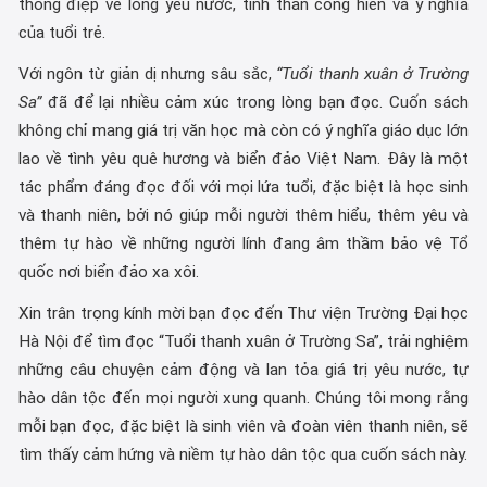
thông điệp về lòng yêu nước, tinh thần cống hiến và ý nghĩa
của tuổi trẻ.
Với ngôn từ giản dị nhưng sâu sắc,
“Tuổi thanh xuân ở Trường
Sa”
đã để lại nhiều cảm xúc trong lòng bạn đọc. Cuốn sách
không chỉ mang giá trị văn học mà còn có ý nghĩa giáo dục lớn
lao về tình yêu quê hương và biển đảo Việt Nam. Đây là một
tác phẩm đáng đọc đối với mọi lứa tuổi, đặc biệt là học sinh
và thanh niên, bởi nó giúp mỗi người thêm hiểu, thêm yêu và
thêm tự hào về những người lính đang âm thầm bảo vệ Tổ
quốc nơi biển đảo xa xôi.
Xin trân trọng kính mời bạn đọc đến Thư viện Trường Đại học
Hà Nội để tìm đọc “Tuổi thanh xuân ở Trường Sa”, trải nghiệm
những câu chuyện cảm động và lan tỏa giá trị yêu nước, tự
hào dân tộc đến mọi người xung quanh. Chúng tôi mong rằng
mỗi bạn đọc, đặc biệt là sinh viên và đoàn viên thanh niên, sẽ
tìm thấy cảm hứng và niềm tự hào dân tộc qua cuốn sách này.