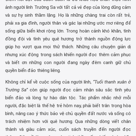
ảnh người lính Trường Sa với tất cả vẻ đẹp của lòng dũng cảm
và sự hy sinh thầm lặng. Họ là những chàng trai còn rất trẻ,
phải xa gia đình, người thân và gác lại những ước mơ riêng để
sống giữa biển khơi rộng lớn. Trong hoàn cảnh khó khăn, tình
đồng đội và tình yêu quê hương trở thành nguồn động lực
giúp họ vượt qua mọi thử thách. Những câu chuyện giản dị
nhưng xúc động trong sách khiến người đọc thêm cảm phục
và biết ơn những con người đang ngày đêm canh giữ chủ
quyền biển đảo thiêng liêng.
Không chỉ kể về cuộc sống của người lính,
“Tuổi thanh xuân ở
Trường Sa”
còn giúp người đọc cảm nhận sâu sắc tình yêu
biển đảo và lòng tự hào dân tộc. Tác phẩm nhắc nhở mỗi
người, đặc biệt là thế hệ trẻ hôm nay, phải biết trân trọng hòa
bình, nâng cao ý thức bảo vệ chủ quyền đất nước và sống có
trách nhiệm hơn với quê hương. Qua những dòng viết chân
thành và giàu cảm xúc, cuốn sách truyền đến người đọc