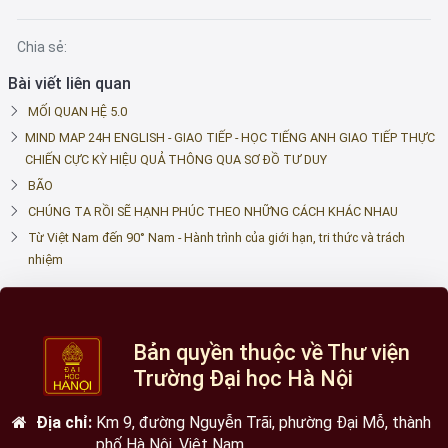
Chia sẻ:
Bài viết liên quan
MỐI QUAN HỆ 5.0
MIND MAP 24H ENGLISH - GIAO TIẾP - HỌC TIẾNG ANH GIAO TIẾP THỰC
CHIẾN CỰC KỲ HIỆU QUẢ THÔNG QUA SƠ ĐỒ TƯ DUY
BÃO
CHÚNG TA RỒI SẼ HẠNH PHÚC THEO NHỮNG CÁCH KHÁC NHAU
Từ Việt Nam đến 90° Nam - Hành trình của giới hạn, tri thức và trách
nhiệm
Bản quyền thuộc về Thư viện
Trường Đại học Hà Nội
Địa chỉ:
Km 9, đường Nguyễn Trãi, phường Đại Mỗ, thành
phố Hà Nội, Việt Nam.