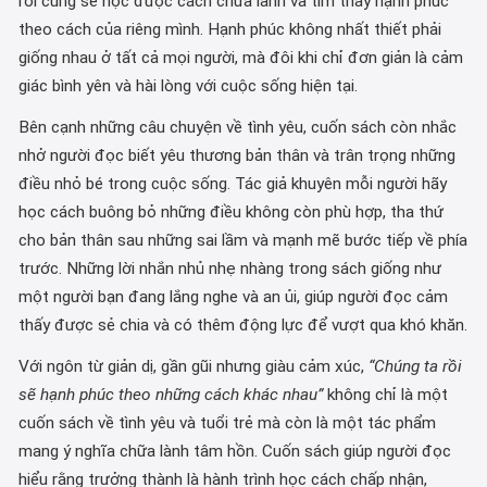
rồi cũng sẽ học được cách chữa lành và tìm thấy hạnh phúc
theo cách của riêng mình. Hạnh phúc không nhất thiết phải
giống nhau ở tất cả mọi người, mà đôi khi chỉ đơn giản là cảm
giác bình yên và hài lòng với cuộc sống hiện tại.
Bên cạnh những câu chuyện về tình yêu, cuốn sách còn nhắc
nhở người đọc biết yêu thương bản thân và trân trọng những
điều nhỏ bé trong cuộc sống. Tác giả khuyên mỗi người hãy
học cách buông bỏ những điều không còn phù hợp, tha thứ
cho bản thân sau những sai lầm và mạnh mẽ bước tiếp về phía
trước. Những lời nhắn nhủ nhẹ nhàng trong sách giống như
một người bạn đang lắng nghe và an ủi, giúp người đọc cảm
thấy được sẻ chia và có thêm động lực để vượt qua khó khăn.
Với ngôn từ giản dị, gần gũi nhưng giàu cảm xúc,
“Chúng ta rồi
sẽ hạnh phúc theo những cách khác nhau”
không chỉ là một
cuốn sách về tình yêu và tuổi trẻ mà còn là một tác phẩm
mang ý nghĩa chữa lành tâm hồn. Cuốn sách giúp người đọc
hiểu rằng trưởng thành là hành trình học cách chấp nhận,