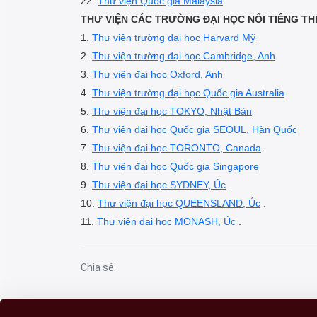
22.
Thư viện Quốc gia Malaysia
THƯ VIỆN CÁC TRƯỜNG ĐẠI HỌC NỔI TIẾNG TH
1.
Thư viện trường đại học Harvard Mỹ
2.
Thư viện trường đại học Cambridge, Anh
3.
Thư viện đại học Oxford, Anh
4.
Thư viện trường đại học Quốc gia Australia
5.
Thư viện đại học TOKYO, Nhật Bản
6.
Thư viện đại học Quốc gia SEOUL, Hàn Quốc
7.
Thư viện đại học TORONTO, Canada
.
8.
Thư viện đại học Quốc gia Singapore
9.
Thư viện đại học SYDNEY, Úc
.
10.
Thư viện đại học QUEENSLAND, Úc
.
11.
Thư viện đại học MONASH, Úc
.
Chia sẻ: