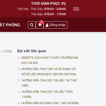
THỜI GIAN PHỤC VỤ
Thứ Hai - Thứ Sáu:
07h30 - 22h00
Thứ Bảy:
07h30 - 17h00
0
ẶT PHÒNG
Đăng nhập
Bài viết liên quan
:
11543
WEBSITE CÁC KHOA THUỘC TRƯỜNG ĐẠI
HỌC HÀ NỘI
HƯỚNG DẪN TRUY CẬP VÀ SỬ DỤNG CƠ
SỞ DỮ LIỆU PROQUEST EBOOK CENTRAL
HƯỚNG DẪN TRA CỨU TÀI LIỆU TẠI THƯ
VIỆN
HƯỚNG DẪN TRA CỨU TÀI LIỆU TRỰC
TUYẾN
HƯỚNG DẪN SỬ DỤNG CSDL TẠP CHÍ ĐIỆN