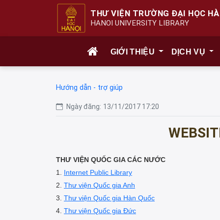
THƯ VIỆN TRƯỜNG ĐẠI HỌC HÀ
HANOI UNIVERSITY LIBRARY
GIỚI THIỆU
DỊCH VỤ
Hướng dẫn - trợ giúp
Ngày đăng:
13/11/2017 17:20
WEBSIT
THƯ VIỆN QUỐC GIA CÁC NƯỚC
1.
Internet Public Library
2.
Thư viện Quốc gia Anh
3.
Thư viện Quốc gia Hàn Quốc
4.
Thư viện Quốc gia Đức