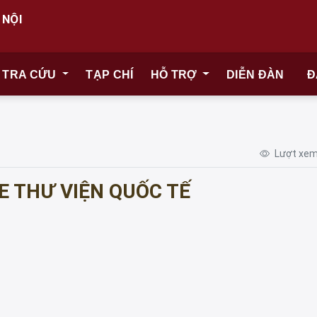
 NỘI
TRA CỨU
TẠP CHÍ
HỖ TRỢ
DIỄN ĐÀN
Đ
Lượt xem
E THƯ VIỆN QUỐC TẾ