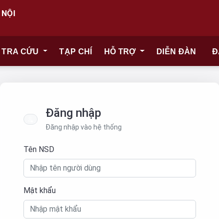
 NỘI
TRA CỨU
TẠP CHÍ
HỖ TRỢ
DIỄN ĐÀN
Đ
Đăng nhập
Đăng nhập vào hệ thống
Tên NSD
Mật khẩu