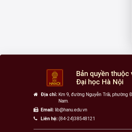
Bản quyền thuộc 
Đại học Hà Nội
Địa chỉ:
Km 9, đường Nguyễn Trãi, phường Đạ
Nam.
Email:
lib@hanu.edu.vn
Liên hệ:
(84-24)38548121