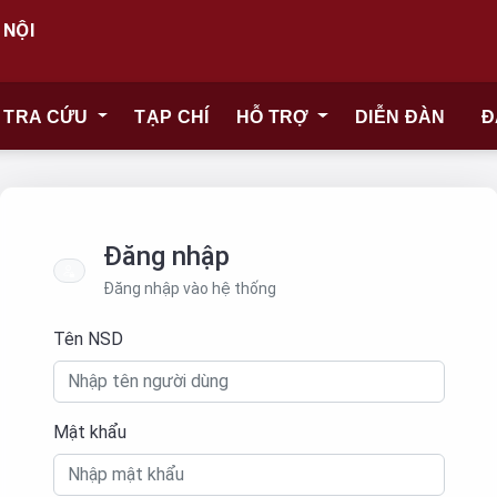
 NỘI
TRA CỨU
TẠP CHÍ
HỖ TRỢ
DIỄN ĐÀN
Đ
Đăng nhập
Đăng nhập vào hệ thống
Tên NSD
Mật khẩu