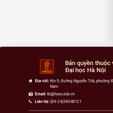
Bản quyền thuộc 
Đại học Hà Nội
Địa chỉ:
Km 9, đường Nguyễn Trãi, phường Đạ
Nam.
Email:
lib@hanu.edu.vn
Liên hệ:
(84-24)38548121