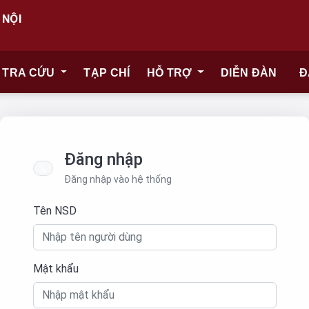
 NỘI
TRA CỨU
TẠP CHÍ
HỖ TRỢ
DIỄN ĐÀN
Đ
Đăng nhập
Đăng nhập vào hệ thống
Tên NSD
Mật khẩu