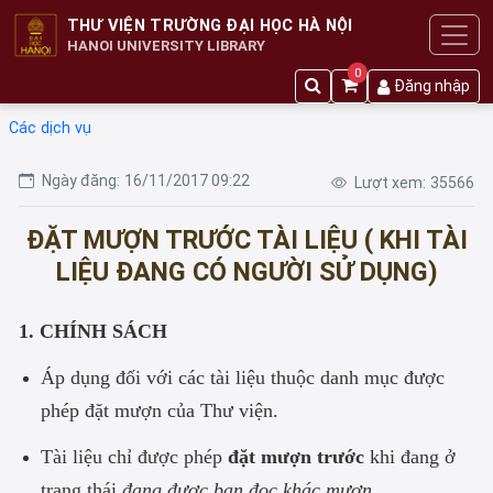
THƯ VIỆN TRƯỜNG ĐẠI HỌC HÀ NỘI
HANOI UNIVERSITY LIBRARY
0
Đăng nhập
Các dịch vụ
Ngày đăng:
16/11/2017 09:22
Lượt xem:
35566
ĐẶT MƯỢN TRƯỚC TÀI LIỆU ( KHI TÀI
LIỆU ĐANG CÓ NGƯỜI SỬ DỤNG)
1. CHÍNH SÁCH
Áp dụng đối với các tài liệu thuộc danh mục được
phép đặt mượn của Thư viện.
Tài liệu chỉ được phép
đặt mượn trước
khi đang ở
trạng thái
đang được bạn đọc khác mượn
.