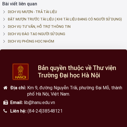
Bài viết liên quan
DỊCH VỤ MƯỢN - TRẢ TÀI LIỆU
ĐẶT MƯỢN TRƯỚC TÀI LIỆU ( KHI TÀI LIỆU ĐANG CÓ NGƯỜI SỬ DỤNG)
DỊCH VỤ TƯ VẤN, HỖ TRỢ THÔNG TIN
DỊCH VỤ ĐÀO TẠO NGƯỜI SỬ DỤNG
DỊCH VỤ PHÒNG HỌC NHÓM
Bản quyền thuộc về Thư viện
Trường Đại học Hà Nội
Địa chỉ:
Km 9, đường Nguyễn Trãi, phường Đại Mỗ, thành
phố Hà Nội, Việt Nam.
Email:
lib@hanu.edu.vn
Liên hệ:
(84-24)38548121