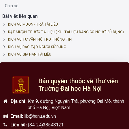
Chia sẻ:
Bài viết liên quan
DỊCH VỤ MƯỢN - TRẢ TÀI LIỆU
ĐẶT MƯỢN TRƯỚC TÀI LIỆU ( KHI TÀI LIỆU ĐANG CÓ NGƯỜI SỬ DỤNG)
DỊCH VỤ TƯ VẤN, HỖ TRỢ THÔNG TIN
DỊCH VỤ ĐÀO TẠO NGƯỜI SỬ DỤNG
DỊCH VỤ GIA HẠN TÀI LIỆU
Bản quyền thuộc về Thư viện
Trường Đại học Hà Nội
Địa chỉ:
Km 9, đường Nguyễn Trãi, phường Đại Mỗ, thành
phố Hà Nội, Việt Nam.
Email:
lib@hanu.edu.vn
Liên hệ:
(84-24)38548121