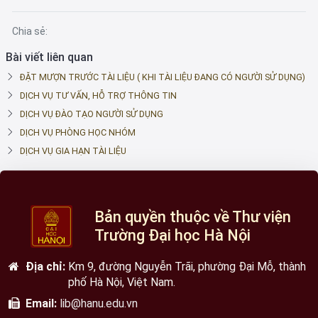
Chia sẻ:
Bài viết liên quan
ĐẶT MƯỢN TRƯỚC TÀI LIỆU ( KHI TÀI LIỆU ĐANG CÓ NGƯỜI SỬ DỤNG)
DỊCH VỤ TƯ VẤN, HỖ TRỢ THÔNG TIN
DỊCH VỤ ĐÀO TẠO NGƯỜI SỬ DỤNG
DỊCH VỤ PHÒNG HỌC NHÓM
DỊCH VỤ GIA HẠN TÀI LIỆU
Bản quyền thuộc về Thư viện
Trường Đại học Hà Nội
Địa chỉ:
Km 9, đường Nguyễn Trãi, phường Đại Mỗ, thành
phố Hà Nội, Việt Nam.
Email:
lib@hanu.edu.vn