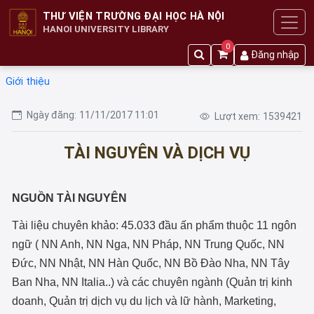
THƯ VIỆN TRƯỜNG ĐẠI HỌC HÀ NỘI
HANOI UNIVERSITY LIBRARY
0
Đăng nhập
Giới thiệu
Ngày đăng:
11/11/2017 11:01
Lượt xem:
1539421
TÀI NGUYÊN VÀ DỊCH VỤ
NGUỒN TÀI NGUYÊN
Tài liệu chuyên khảo: 45.033 đầu ấn phẩm thuộc 11 ngôn
ngữ ( NN Anh, NN Nga, NN Pháp, NN Trung Quốc, NN
Đức, NN Nhật, NN Hàn Quốc, NN Bồ Đào Nha, NN Tây
Ban Nha, NN Italia..) và các chuyên ngành (Quản trị kinh
doanh, Quản trị dịch vụ du lịch và lữ hành, Marketing,