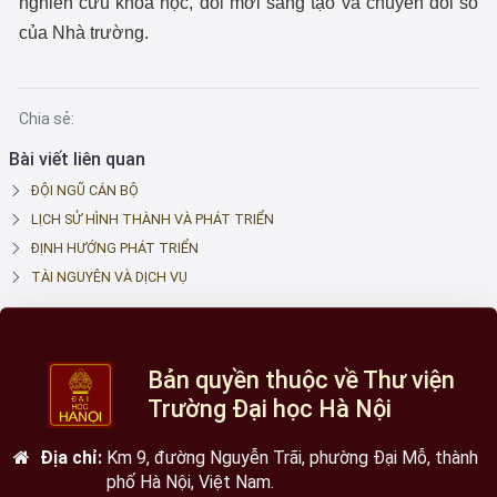
nghiên cứu khoa học, đổi mới sáng tạo và chuyển đổi số
của Nhà trường.
Chia sẻ:
Bài viết liên quan
ĐỘI NGŨ CÁN BỘ
LỊCH SỬ HÌNH THÀNH VÀ PHÁT TRIỂN
ĐỊNH HƯỚNG PHÁT TRIỂN
TÀI NGUYÊN VÀ DỊCH VỤ
Bản quyền thuộc về Thư viện
Trường Đại học Hà Nội
Địa chỉ:
Km 9, đường Nguyễn Trãi, phường Đại Mỗ, thành
phố Hà Nội, Việt Nam.