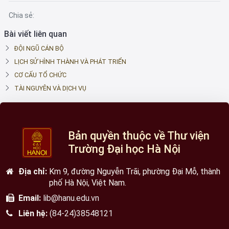
Chia sẻ:
Bài viết liên quan
ĐỘI NGŨ CÁN BỘ
LỊCH SỬ HÌNH THÀNH VÀ PHÁT TRIỂN
CƠ CẤU TỔ CHỨC
TÀI NGUYÊN VÀ DỊCH VỤ
Bản quyền thuộc về Thư viện
Trường Đại học Hà Nội
Địa chỉ:
Km 9, đường Nguyễn Trãi, phường Đại Mỗ, thành
phố Hà Nội, Việt Nam.
Email:
lib@hanu.edu.vn
Liên hệ:
(84-24)38548121