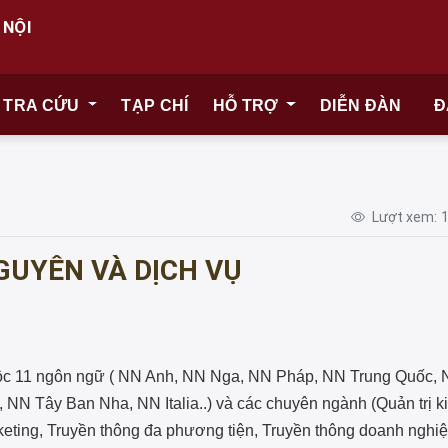
 NỘI
TRA CỨU
TẠP CHÍ
HỖ TRỢ
DIỄN ĐÀN
Đ
Lượt xem:
GUYÊN VÀ DỊCH VỤ
uộc 11 ngôn ngữ ( NN Anh, NN Nga, NN Pháp, NN Trung Quốc,
N Tây Ban Nha, NN Italia..) và các chuyên ngành (Quản trị k
rketing, Truyền thông đa phương tiện, Truyền thông doanh nghiệ