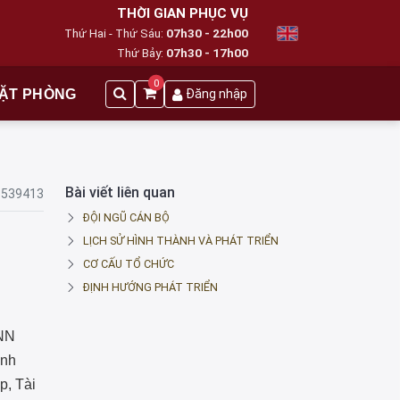
THỜI GIAN PHỤC VỤ
Thứ Hai - Thứ Sáu:
07h30 - 22h00
Thứ Bảy:
07h30 - 17h00
0
ẶT PHÒNG
Đăng nhập
Bài viết liên quan
1539413
ĐỘI NGŨ CÁN BỘ
LỊCH SỬ HÌNH THÀNH VÀ PHÁT TRIỂN
CƠ CẤU TỔ CHỨC
ĐỊNH HƯỚNG PHÁT TRIỂN
 NN
inh
p, Tài