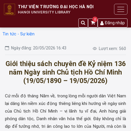
THƯ VIỆN TRƯỜNG ĐẠI HỌC HÀ NỘI
HANOI UNIVERSITY LIBRARY
0
Đăng nhập
Tin tức - Sự kiện
Ngày đăng:
20/05/2026 16:43
Lượt xem:
560
Giới thiệu sách chuyên đề Kỷ niệm 136
năm Ngày sinh Chủ tịch Hồ Chí Minh
(19/05/1890 – 19/05/2026)
Cứ mỗi độ tháng Năm về, trong lòng mỗi người dân Việt Nam
lại dâng lên niềm xúc động thiêng liêng khi hướng về ngày sinh
của Chủ tịch Hồ Chí Minh – vị lãnh tụ vĩ đại, Anh hùng giải
phóng dân tộc, Danh nhân văn hóa thế giới. Đây không chỉ là
dịp để tưởng nhớ, tri ân công lao to lớn của Người, mà còn là