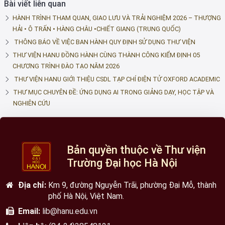
Bài viết liên quan
HÀNH TRÌNH THAM QUAN, GIAO LƯU VÀ TRẢI NGHIỆM 2026 – THƯỢNG
HẢI • Ô TRẤN • HÀNG CHÂU •CHIẾT GIANG (TRUNG QUỐC)
THÔNG BÁO VỀ VIỆC BAN HÀNH QUY ĐỊNH SỬ DỤNG THƯ VIỆN
THƯ VIỆN HANU ĐỒNG HÀNH CÙNG THÀNH CÔNG KIỂM ĐỊNH 05
CHƯƠNG TRÌNH ĐÀO TẠO NĂM 2026
THƯ VIỆN HANU GIỚI THIỆU CSDL TẠP CHÍ ĐIỆN TỬ OXFORD ACADEMIC
THƯ MỤC CHUYÊN ĐỀ: ỨNG DỤNG AI TRONG GIẢNG DẠY, HỌC TẬP VÀ
NGHIÊN CỨU
Bản quyền thuộc về Thư viện
Trường Đại học Hà Nội
Địa chỉ:
Km 9, đường Nguyễn Trãi, phường Đại Mỗ, thành
phố Hà Nội, Việt Nam.
Email:
lib@hanu.edu.vn