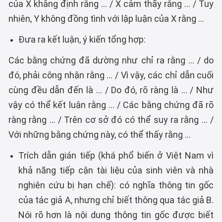
của X khẳng định rằng ... / X cảm thấy rằng ... / Tuy
nhiên, Y không đồng tình với lập luận của X rằng ...
Đưa ra kết luận, ý kiến tổng hợp:
Các bằng chứng đã dường như chỉ ra rằng ... / do
đó, phải công nhận rằng ... / Vì vậy, các chỉ dẫn cuối
cùng đều dẫn đến là ... / Do đó, rõ ràng là ... / Như
vậy có thể kết luận rằng ... / Các bằng chứng đã rõ
ràng rằng ... / Trên cơ sở đó có thể suy ra rằng ... /
Với những bằng chứng này, có thể thấy rằng ...
Trích dẫn gián tiếp (khá phổ biến ở Việt Nam vì
khả năng tiếp cận tài liệu của sinh viên và nhà
nghiên cứu bị hạn chế): có nghĩa thông tin gốc
của tác giả A, nhưng chỉ biết thông qua tác giả B.
Nói rõ hơn là nội dung thông tin gốc được biết