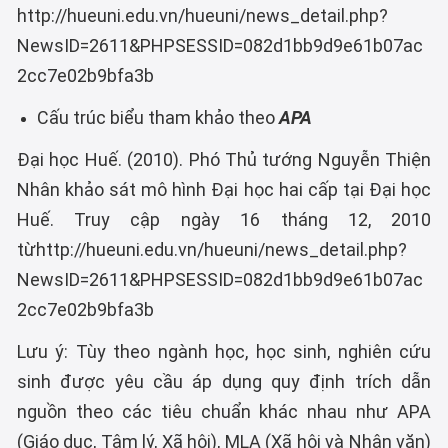
http://hueuni.edu.vn/hueuni/news_detail.php?
NewsID=2611&PHPSESSID=082d1bb9d9e61b07ac
2cc7e02b9bfa3b
Cấu trúc biểu tham khảo theo
APA
Đại học Huế. (2010). Phó Thủ tướng Nguyễn Thiện
Nhân khảo sát mô hình Đại học hai cấp tại Đại học
Huế. Truy cập ngày 16 tháng 12, 2010
từhttp://hueuni.edu.vn/hueuni/news_detail.php?
NewsID=2611&PHPSESSID=082d1bb9d9e61b07ac
2cc7e02b9bfa3b
Lưu ý: Tùy theo ngành học, học sinh, nghiên cứu
sinh được yêu cầu áp dụng quy định trích dẫn
nguồn theo các tiêu chuẩn khác nhau như APA
(Giáo dục, Tâm lý, Xã hội), MLA (Xã hội và Nhân văn)