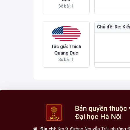
Số bài: 1
Chủ đề: Re: Kiể
Tác giả: Thich
Quang Duc
Số bài: 1
Bản quyền thuộc 
Đại học Hà Nội
Địa chỉ:
Km 9, đường Nguyễn Trãi, phường Đạ