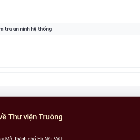
m tra an ninh hệ thống
về Thư viện Trường
i Mỗ, thành phố Hà Nội, Việt