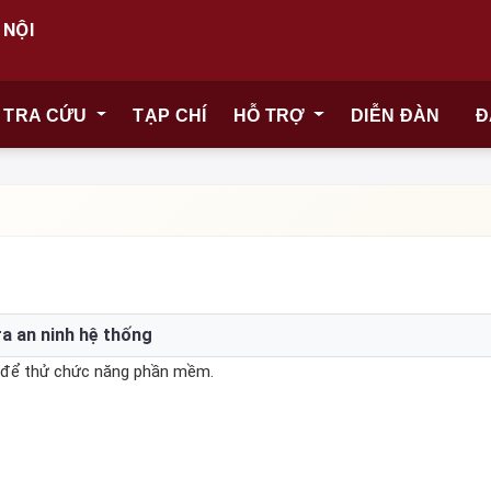
 NỘI
TRA CỨU
TẠP CHÍ
HỖ TRỢ
DIỄN ĐÀN
Đ
ra an ninh hệ thống
ỉ để thử chức năng phần mềm.