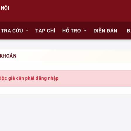
 NỘI
TRA CỨU
TẠP CHÍ
HỖ TRỢ
DIỄN ĐÀN
Đ
 KHOẢN
Độc giả cần phải đăng nhập