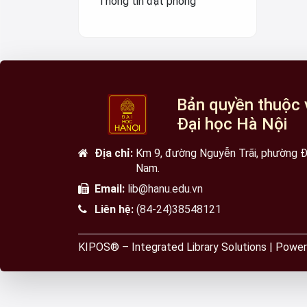
Thông tin đặt phòng
Bản quyền thuộc 
Đại học Hà Nội
Địa chỉ:
Km 9, đường Nguyễn Trãi, phường Đạ
Nam.
Email:
lib@hanu.edu.vn
Liên hệ:
(84-24)38548121
KIPOS® – Integrated Library Solutions | Po