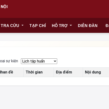
 NỘI
TRA CỨU
TẠP CHÍ
HỖ TRỢ
DIỄN ĐÀN
Đ
oại sự kiện
Nhan đề
Thời gian
Địa điểm
Nội dung