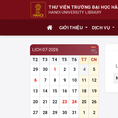
THƯ VIỆN TRƯỜNG ĐẠI HỌC HÀ
HANOI UNIVERSITY LIBRARY
GIỚI THIỆU
DỊCH VỤ
LỊCH 07-2026
T2
T3
T4
T5
T6
T7
CN
L
29
30
1
2
3
4
5
6
7
8
9
10
11
12
13
14
15
16
17
18
19
20
21
22
23
24
25
26
27
28
29
30
31
1
2