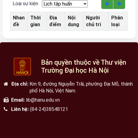
Loại sự kiện
Nhan
Thời
Địa
Nội
Người
Phân
đề
gian
điểm
dung
chủ trì
loại
Bản quyền thuộc về Thư viện
Trường Đại học Hà Nội
Địa chỉ:
Km 9, đường Nguyễn Trãi, phường Đại Mỗ, thành
phố Hà Nội, Việt Nam.
Email:
lib@hanu.edu.vn
Liên hệ:
(84-24)38548121