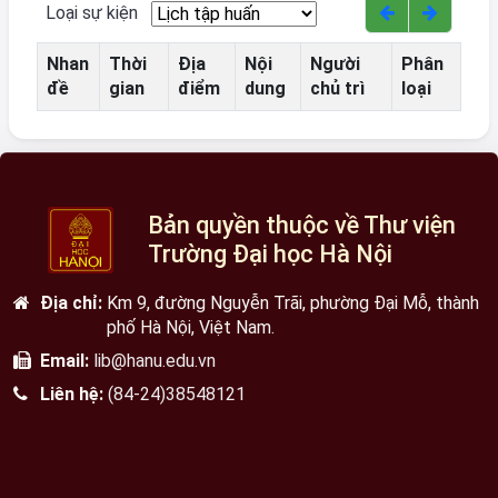
Loại sự kiện
Nhan
Thời
Địa
Nội
Người
Phân
đề
gian
điểm
dung
chủ trì
loại
Bản quyền thuộc về Thư viện
Trường Đại học Hà Nội
Địa chỉ:
Km 9, đường Nguyễn Trãi, phường Đại Mỗ, thành
phố Hà Nội, Việt Nam.
Email:
lib@hanu.edu.vn
Liên hệ:
(84-24)38548121