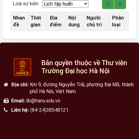
Loại sự kiện
Nhan
Thời
Địa
Nội
Người
Phân
đề
gian
điểm
dung
chủ trì
loại
Bản quyền thuộc về Thư viện
Trường Đại học Hà Nội
Địa chỉ:
Km 9, đường Nguyễn Trãi, phường Đại Mỗ, thành
phố Hà Nội, Việt Nam.
Email:
lib@hanu.edu.vn
Liên hệ:
(84-24)38548121