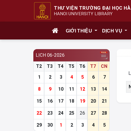
THƯ VIỆN TRƯỜNG ĐẠI HỌC HÀ
HANOI UNIVERSITY LIBRARY
GIỚI THIỆU
DỊCH VỤ
LỊCH 06-2026
T2
T3
T4
T5
T6
T7
CN
L
1
2
3
4
5
6
7
8
9
10
11
12
13
14
15
16
17
18
19
20
21
22
23
24
25
26
27
28
29
30
1
2
3
4
5