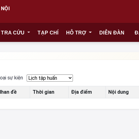
 NỘI
TRA CỨU
TẠP CHÍ
HỖ TRỢ
DIỄN ĐÀN
Đ
oại sự kiện
Nhan đề
Thời gian
Địa điểm
Nội dung