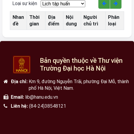
Loại sự kiện
Nhan
Thời
Địa
Nội
Người
Phân
đề
gian
điểm
dung
chủ trì
loại
Bản quyền thuộc về Thư viện
Trường Đại học Hà Nội
Địa chỉ:
Km 9, đường Nguyễn Trãi, phường Đại Mỗ, thành
phố Hà Nội, Việt Nam.
Email:
lib@hanu.edu.vn
Liên hệ:
(84-24)38548121