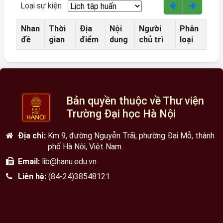
Loại sự kiện
Nhan
Thời
Địa
Nội
Người
Phân
đề
gian
điểm
dung
chủ trì
loại
Bản quyền thuộc về Thư viện
Trường Đại học Hà Nội
Địa chỉ:
Km 9, đường Nguyễn Trãi, phường Đại Mỗ, thành
phố Hà Nội, Việt Nam.
Email:
lib@hanu.edu.vn
Liên hệ:
(84-24)38548121