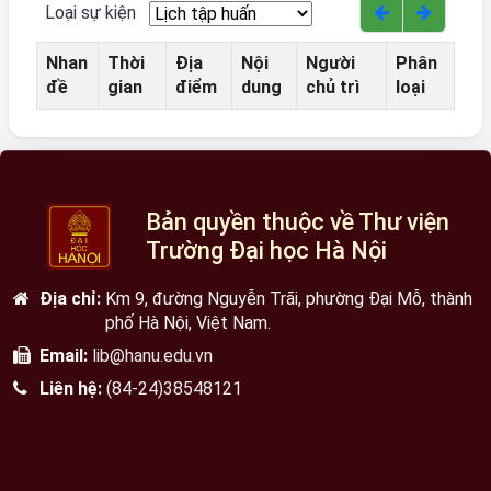
Loại sự kiện
Nhan
Thời
Địa
Nội
Người
Phân
đề
gian
điểm
dung
chủ trì
loại
Bản quyền thuộc về Thư viện
Trường Đại học Hà Nội
Địa chỉ:
Km 9, đường Nguyễn Trãi, phường Đại Mỗ, thành
phố Hà Nội, Việt Nam.
Email:
lib@hanu.edu.vn
Liên hệ:
(84-24)38548121